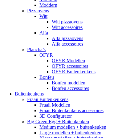
Moddern
Pizzaovens
Witt
Witt pizzaovens
Witt accessoires
Alfa
Alfa pizzaovens
Alfa accessoires
Plancha’s
OFYR
OFYR Modellen
OFYR accessoires
OFYR Buitenkeukens
Bonfeu
Bonfeu modellen
Bonfeu accessoires
Buitenkeukens
Fraaii Buitenkeukens
Fraaii Modellen
Fraaii Buitenkeukens accessoires
3D Configurator
Big Green Egg + Buitenkeuken
Medium modellen + buitenkeuken
Large modellen + buitenkeuken