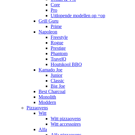
Core
Pro
Uitlopende modellen op =op
Grill Guru
Prime
Napoleon
Freestyle
Rogue
Prestige
Phantom
TravelQ
Houtskool BBQ
Kamado Joe
Junior
Classic
Big Joe
Best Charcoal
Monolith
Moddern
Pizzaovens
Witt
Witt pizzaovens
Witt accessoires
Alfa
Alfa pizzaovens