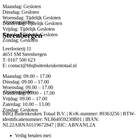
Maandag: Gesloten
Dinsdag: Gesloten
Woensdag: Tijdelijk Gesloten
Openingstijden
Donderdag: Tijdelijk Gesloten
Vrijdag: Tijdelijk Gesloten
Steenbergen
Zaterdag: Tijdelijk Gesloten
Zondag: Gesloten
Leerlooierij 11
4651 SM Steenbergen
T: 0167 500 623
E: contact@bbqbuitenkeukentotaal.nl
Maandag: 09.00 – 17.00
Dinsdag: 09.00 – 17.00
Woensdag: 09.00 – 17.00
Openingstijden
Donderdag: 09.00 – 17.00
Vrijdag: 09.00 – 17.00
Zaterdag: 10.00 – 13.00
Zondag: Gesloten
BBQ Buitenkeuken Totaal B.V. | KvK-nummer: 89363256 | BTW-
identificatienummer: NL864959230B01 | IBAN:
NL22ABNA0119672847 | BIC: ABNANL2A
Veilig betalen met: