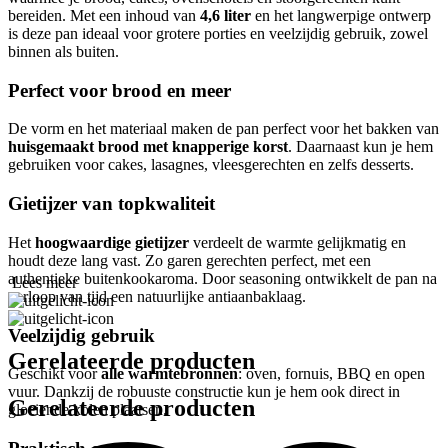
bereiden. Met een inhoud van
4,6 liter
en het langwerpige ontwerp
is deze pan ideaal voor grotere porties en veelzijdig gebruik, zowel
binnen als buiten.
Perfect voor brood en meer
De vorm en het materiaal maken de pan perfect voor het bakken van
huisgemaakt brood met knapperige korst
. Daarnaast kun je hem
gebruiken voor cakes, lasagnes, vleesgerechten en zelfs desserts.
Gietijzer van topkwaliteit
Het
hoogwaardige gietijzer
verdeelt de warmte gelijkmatig en
houdt deze lang vast. Zo garen gerechten perfect, met een
authentieke buitenkookaroma. Door seasoning ontwikkelt de pan na
Lees meer
verloop van tijd een natuurlijke antiaanbaklaag.
Veelzijdig gebruik
Gerelateerde producten
Geschikt voor
alle warmtebronnen
: oven, fornuis, BBQ en open
vuur. Dankzij de robuuste constructie kun je hem ook direct in
Gerelateerde producten
gloeiende kolen plaatsen.