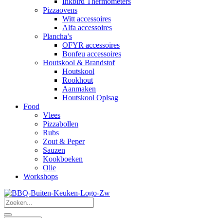
Inkbird Thermometers
Pizzaovens
Witt accessoires
Alfa accessoires
Plancha’s
OFYR accessoires
Bonfeu accessoires
Houtskool & Brandstof
Houtskool
Rookhout
Aanmaken
Houtskool Oplsag
Food
Vlees
Pizzabollen
Rubs
Zout & Peper
Sauzen
Kookboeken
Olie
Workshops
Search
...