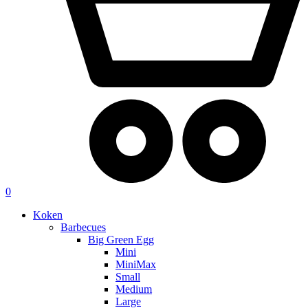
0
Koken
Barbecues
Big Green Egg
Mini
MiniMax
Small
Medium
Large