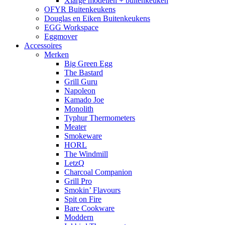
Xlarge modellen + buitenkeuken
OFYR Buitenkeukens
Douglas en Eiken Buitenkeukens
EGG Workspace
Eggmover
Accessoires
Merken
Big Green Egg
The Bastard
Grill Guru
Napoleon
Kamado Joe
Monolith
Typhur Thermometers
Meater
Smokeware
HORL
The Windmill
LetzQ
Charcoal Companion
Grill Pro
Smokin’ Flavours
Spit on Fire
Bare Cookware
Moddern