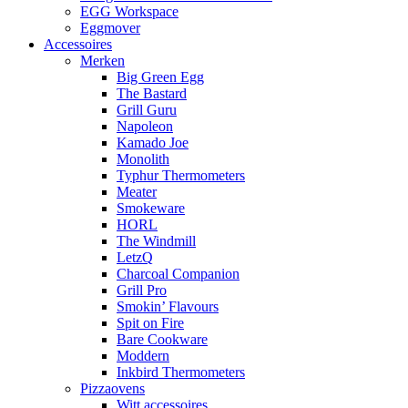
EGG Workspace
Eggmover
Accessoires
Merken
Big Green Egg
The Bastard
Grill Guru
Napoleon
Kamado Joe
Monolith
Typhur Thermometers
Meater
Smokeware
HORL
The Windmill
LetzQ
Charcoal Companion
Grill Pro
Smokin’ Flavours
Spit on Fire
Bare Cookware
Moddern
Inkbird Thermometers
Pizzaovens
Witt accessoires