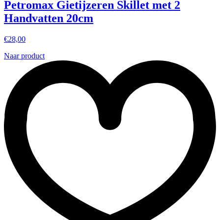
Petromax Gietijzeren Skillet met 2
Handvatten 20cm
€
28,00
Naar product