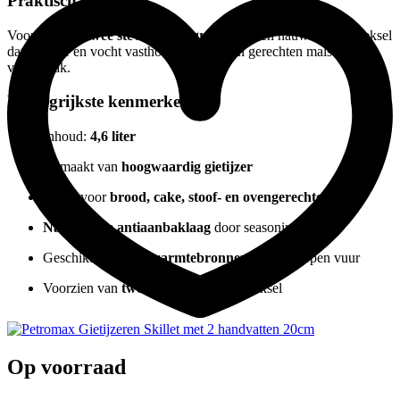
Praktisch ontwerp
Voorzien van
twee stevige handgrepen
en een nauwsluitend deksel
dat warmte en vocht vasthoudt. Zo blijven gerechten mals en vol
van smaak.
Belangrijkste kenmerken
Inhoud:
4,6 liter
Gemaakt van
hoogwaardig gietijzer
Ideaal voor
brood, cake, stoof- en ovengerechten
Natuurlijke antiaanbaklaag
door seasoning
Geschikt voor
alle warmtebronnen
inclusief open vuur
Voorzien van
twee handgrepen
en deksel
Op voorraad