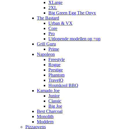
XLarge
2XL
Big Green Egg The Onyx
The Bastard
Urban & VX
Core
Pro
Uitlopende modellen op =op
Grill Guru
Prime
Napoleon
Freestyle
Rogue
Prestige
Phantom
TravelQ
Houtskool BBQ
Kamado Joe
Junior
Classic
Big Joe
Best Charcoal
Monolith
Moddern
Pizzaovens