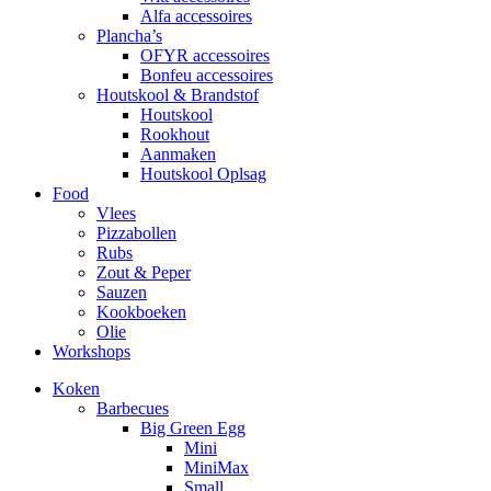
Alfa accessoires
Plancha’s
OFYR accessoires
Bonfeu accessoires
Houtskool & Brandstof
Houtskool
Rookhout
Aanmaken
Houtskool Oplsag
Food
Vlees
Pizzabollen
Rubs
Zout & Peper
Sauzen
Kookboeken
Olie
Workshops
Koken
Barbecues
Big Green Egg
Mini
MiniMax
Small