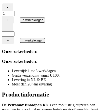
-
Petromax
Broodpan
+
In winkelwagen
''K8''
4,6L
-
aantal
Petromax
Broodpan
+
In winkelwagen
''K8''
4,6L
Onze zekerheden:
aantal
Onze zekerheden:
Levertijd: 1 tot 3 werkdagen
Gratis verzending vanaf € 100,-
Levering in NL & BE
Meer dan 20 jaar ervaring
Productinformatie
De
Petromax Broodpan K8
is een robuuste gietijzeren pan
waarmee je brood, cakes, ovenschotels en stoofgerechten kunt