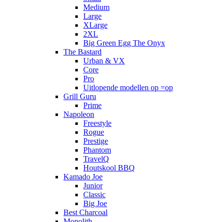
Medium
Large
XLarge
2XL
Big Green Egg The Onyx
The Bastard
Urban & VX
Core
Pro
Uitlopende modellen op =op
Grill Guru
Prime
Napoleon
Freestyle
Rogue
Prestige
Phantom
TravelQ
Houtskool BBQ
Kamado Joe
Junior
Classic
Big Joe
Best Charcoal
Monolith