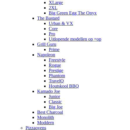
XLarge
2XL
Big Green Egg The Onyx
The Bastard
Urban & VX
Core
Pro
Uitlopende modellen op =op
Grill Guru
Prime
Napoleon
Freestyle
Rogue
Prestige
Phantom
TravelQ
Houtskool BBQ
Kamado Joe
Junior
Classic
Big Joe
Best Charcoal
Monolith
Moddern
Pizzaovens