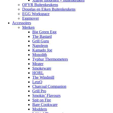
Xlarge modellen + buitenkeuken
OFYR Buitenkeukens
Douglas en Eiken Buitenkeukens
EGG Workspace
Eggmover
Accessoires
Merken
Big Green Egg
The Bastard
Grill Guru
Napoleon
Kamado Joe
Monolith
Typhur Thermometers
Meater
Smokeware
HORL
The Windmill
LetzQ
Charcoal Companion
Grill Pro
Smokin’ Flavours
Spit on Fire
Bare Cookware
Moddern