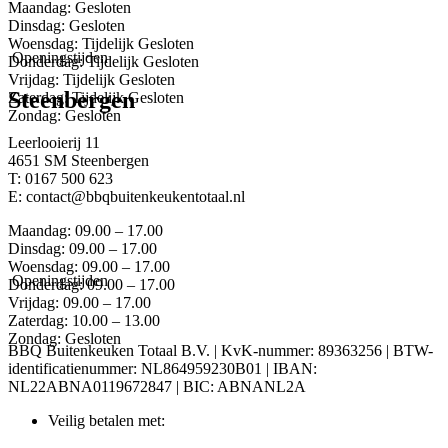
Maandag: Gesloten
Dinsdag: Gesloten
Woensdag: Tijdelijk Gesloten
Openingstijden
Donderdag: Tijdelijk Gesloten
Vrijdag: Tijdelijk Gesloten
Steenbergen
Zaterdag: Tijdelijk Gesloten
Zondag: Gesloten
Leerlooierij 11
4651 SM Steenbergen
T: 0167 500 623
E: contact@bbqbuitenkeukentotaal.nl
Maandag: 09.00 – 17.00
Dinsdag: 09.00 – 17.00
Woensdag: 09.00 – 17.00
Openingstijden
Donderdag: 09.00 – 17.00
Vrijdag: 09.00 – 17.00
Zaterdag: 10.00 – 13.00
Zondag: Gesloten
BBQ Buitenkeuken Totaal B.V. | KvK-nummer: 89363256 | BTW-
identificatienummer: NL864959230B01 | IBAN:
NL22ABNA0119672847 | BIC: ABNANL2A
Veilig betalen met: