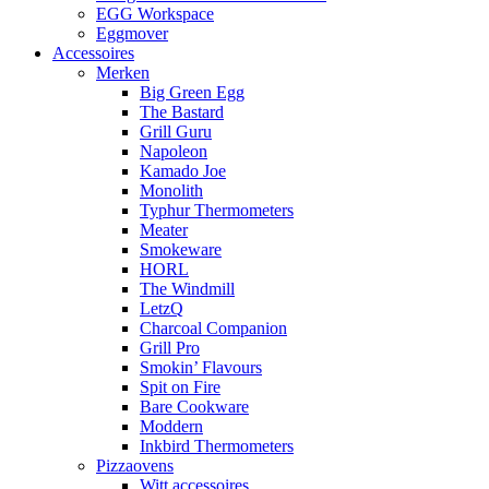
EGG Workspace
Eggmover
Accessoires
Merken
Big Green Egg
The Bastard
Grill Guru
Napoleon
Kamado Joe
Monolith
Typhur Thermometers
Meater
Smokeware
HORL
The Windmill
LetzQ
Charcoal Companion
Grill Pro
Smokin’ Flavours
Spit on Fire
Bare Cookware
Moddern
Inkbird Thermometers
Pizzaovens
Witt accessoires