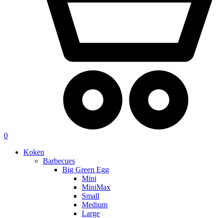
0
Koken
Barbecues
Big Green Egg
Mini
MiniMax
Small
Medium
Large