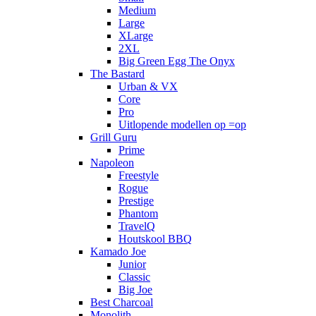
Medium
Large
XLarge
2XL
Big Green Egg The Onyx
The Bastard
Urban & VX
Core
Pro
Uitlopende modellen op =op
Grill Guru
Prime
Napoleon
Freestyle
Rogue
Prestige
Phantom
TravelQ
Houtskool BBQ
Kamado Joe
Junior
Classic
Big Joe
Best Charcoal
Monolith