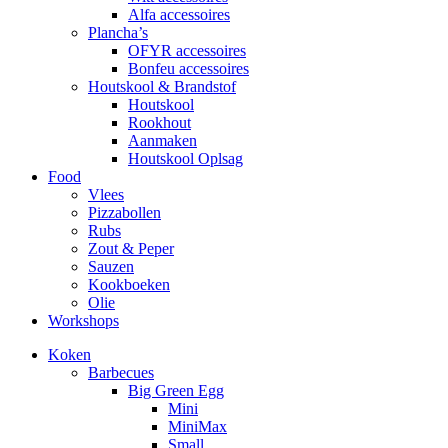
Alfa accessoires
Plancha’s
OFYR accessoires
Bonfeu accessoires
Houtskool & Brandstof
Houtskool
Rookhout
Aanmaken
Houtskool Oplsag
Food
Vlees
Pizzabollen
Rubs
Zout & Peper
Sauzen
Kookboeken
Olie
Workshops
Koken
Barbecues
Big Green Egg
Mini
MiniMax
Small