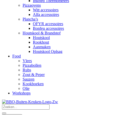
Inkbird Thermometers
Pizzaovens
Witt accessoires
Alfa accessoires
Plancha’s
OFYR accessoires
Bonfeu accessoires
Houtskool & Brandstof
Houtskool
Rookhout
Aanmaken
Houtskool Oplsag
Food
Vlees
Pizzabollen
Rubs
Zout & Peper
Sauzen
Kookboeken
Olie
Workshops
Search
...