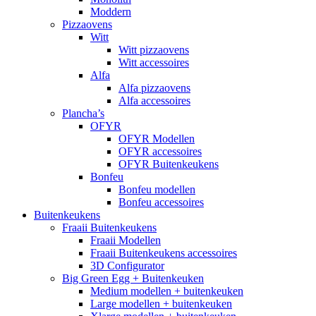
Moddern
Pizzaovens
Witt
Witt pizzaovens
Witt accessoires
Alfa
Alfa pizzaovens
Alfa accessoires
Plancha’s
OFYR
OFYR Modellen
OFYR accessoires
OFYR Buitenkeukens
Bonfeu
Bonfeu modellen
Bonfeu accessoires
Buitenkeukens
Fraaii Buitenkeukens
Fraaii Modellen
Fraaii Buitenkeukens accessoires
3D Configurator
Big Green Egg + Buitenkeuken
Medium modellen + buitenkeuken
Large modellen + buitenkeuken