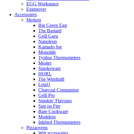
EGG Workspace
Eggmover
Accessoires
Merken
Big Green Egg
The Bastard
Grill Guru
Napoleon
Kamado Joe
Monolith
Typhur Thermometers
Meater
Smokeware
HORL
The Windmill
LetzQ
Charcoal Companion
Grill Pro
Smokin’ Flavours
Spit on Fire
Bare Cookware
Moddern
Inkbird Thermometers
Pizzaovens
Witt accessoires