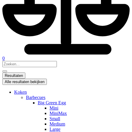
0
Search
...
Resultaten
Alle resultaten bekijken
Koken
Barbecues
Big Green Egg
Mini
MiniMax
Small
Medium
Large