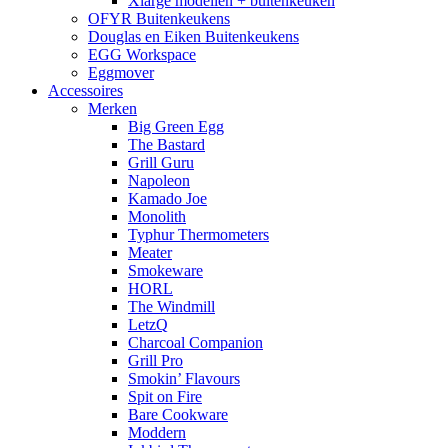
Xlarge modellen + buitenkeuken
OFYR Buitenkeukens
Douglas en Eiken Buitenkeukens
EGG Workspace
Eggmover
Accessoires
Merken
Big Green Egg
The Bastard
Grill Guru
Napoleon
Kamado Joe
Monolith
Typhur Thermometers
Meater
Smokeware
HORL
The Windmill
LetzQ
Charcoal Companion
Grill Pro
Smokin’ Flavours
Spit on Fire
Bare Cookware
Moddern