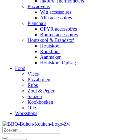
Inkbird Thermometers
Pizzaovens
Witt accessoires
Alfa accessoires
Plancha’s
OFYR accessoires
Bonfeu accessoires
Houtskool & Brandstof
Houtskool
Rookhout
Aanmaken
Houtskool Oplsag
Food
Vlees
Pizzabollen
Rubs
Zout & Peper
Sauzen
Kookboeken
Olie
Workshops
Search
...