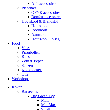
Alfa accessoires
Plancha’s
OFYR accessoires
Bonfeu accessoires
Houtskool & Brandstof
Houtskool
Rookhout
Aanmaken
Houtskool Oplsag
Food
Vlees
Pizzabollen
Rubs
Zout & Peper
Sauzen
Kookboeken
Olie
Workshops
Koken
Barbecues
Big Green Egg
Mini
MiniMax
Small