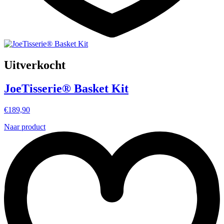
Uitverkocht
JoeTisserie® Basket Kit
€
189,90
Naar product