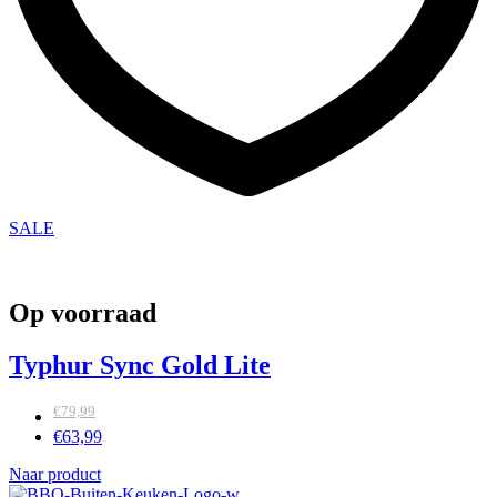
SALE
Op voorraad
Typhur Sync Gold Lite
€
79,99
€
63,99
Naar product