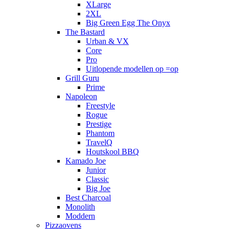
XLarge
2XL
Big Green Egg The Onyx
The Bastard
Urban & VX
Core
Pro
Uitlopende modellen op =op
Grill Guru
Prime
Napoleon
Freestyle
Rogue
Prestige
Phantom
TravelQ
Houtskool BBQ
Kamado Joe
Junior
Classic
Big Joe
Best Charcoal
Monolith
Moddern
Pizzaovens