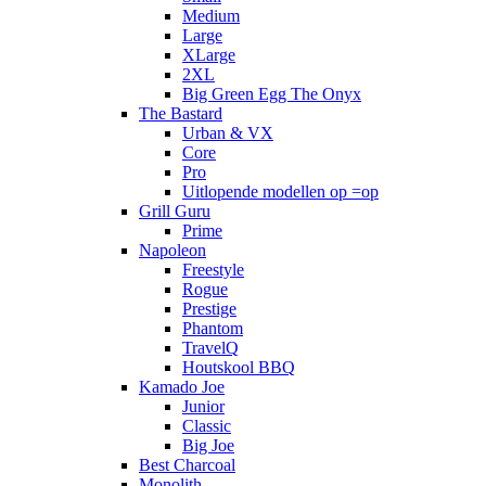
Medium
Large
XLarge
2XL
Big Green Egg The Onyx
The Bastard
Urban & VX
Core
Pro
Uitlopende modellen op =op
Grill Guru
Prime
Napoleon
Freestyle
Rogue
Prestige
Phantom
TravelQ
Houtskool BBQ
Kamado Joe
Junior
Classic
Big Joe
Best Charcoal
Monolith