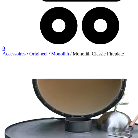
0
Accessoires
/
Origineel
/
Monolith
/ Monolith Classic Fireplate