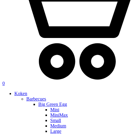
0
Koken
Barbecues
Big Green Egg
Mini
MiniMax
Small
Medium
Large