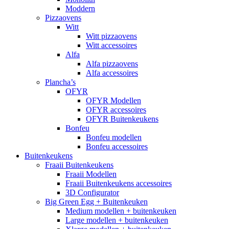
Moddern
Pizzaovens
Witt
Witt pizzaovens
Witt accessoires
Alfa
Alfa pizzaovens
Alfa accessoires
Plancha’s
OFYR
OFYR Modellen
OFYR accessoires
OFYR Buitenkeukens
Bonfeu
Bonfeu modellen
Bonfeu accessoires
Buitenkeukens
Fraaii Buitenkeukens
Fraaii Modellen
Fraaii Buitenkeukens accessoires
3D Configurator
Big Green Egg + Buitenkeuken
Medium modellen + buitenkeuken
Large modellen + buitenkeuken