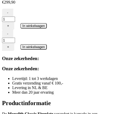
€
299,90
-
Monolith
Classic
+
In winkelwagen
Fireplate
aantal
-
Monolith
Classic
+
In winkelwagen
Fireplate
aantal
Onze zekerheden:
Onze zekerheden:
Levertijd: 1 tot 3 werkdagen
Gratis verzending vanaf € 100,-
Levering in NL & BE
Meer dan 20 jaar ervaring
Productinformatie
De
Monolith Classic Fireplate
verandert je kamado in een