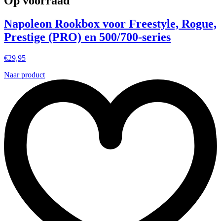
Op voorraad
Napoleon Rookbox voor Freestyle, Rogue,
Prestige (PRO) en 500/700-series
€
29,95
Naar product