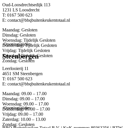
Oud-Loosdrechtsedijk 113
1231 LS Loosdrecht
T: 0167 500 623
E: contact@bbqbuitenkeukentotaal.nl
Maandag: Gesloten
Dinsdag: Gesloten
Woensdag: Tijdelijk Gesloten
Openingstijden
Donderdag: Tijdelijk Gesloten
Vrijdag: Tijdelijk Gesloten
Steenbergen
Zaterdag: Tijdelijk Gesloten
Zondag: Gesloten
Leerlooierij 11
4651 SM Steenbergen
T: 0167 500 623
E: contact@bbqbuitenkeukentotaal.nl
Maandag: 09.00 – 17.00
Dinsdag: 09.00 – 17.00
Woensdag: 09.00 – 17.00
Openingstijden
Donderdag: 09.00 – 17.00
Vrijdag: 09.00 – 17.00
Zaterdag: 10.00 – 13.00
Zondag: Gesloten
BBQ Buitenkeuken Totaal B.V. | KvK-nummer: 89363256 | BTW-