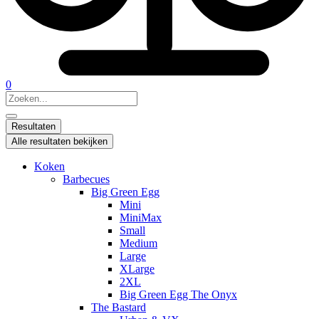
0
Search
...
Resultaten
Alle resultaten bekijken
Koken
Barbecues
Big Green Egg
Mini
MiniMax
Small
Medium
Large
XLarge
2XL
Big Green Egg The Onyx
The Bastard