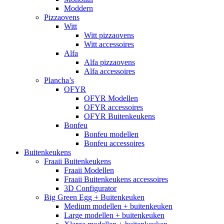
Moddern
Pizzaovens
Witt
Witt pizzaovens
Witt accessoires
Alfa
Alfa pizzaovens
Alfa accessoires
Plancha’s
OFYR
OFYR Modellen
OFYR accessoires
OFYR Buitenkeukens
Bonfeu
Bonfeu modellen
Bonfeu accessoires
Buitenkeukens
Fraaii Buitenkeukens
Fraaii Modellen
Fraaii Buitenkeukens accessoires
3D Configurator
Big Green Egg + Buitenkeuken
Medium modellen + buitenkeuken
Large modellen + buitenkeuken