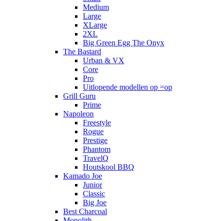
Medium
Large
XLarge
2XL
Big Green Egg The Onyx
The Bastard
Urban & VX
Core
Pro
Uitlopende modellen op =op
Grill Guru
Prime
Napoleon
Freestyle
Rogue
Prestige
Phantom
TravelQ
Houtskool BBQ
Kamado Joe
Junior
Classic
Big Joe
Best Charcoal
Monolith