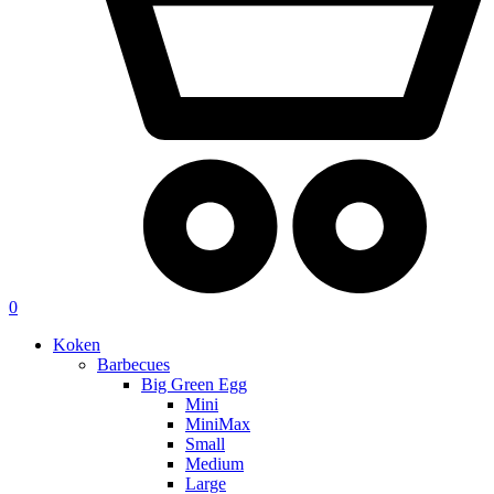
0
Koken
Barbecues
Big Green Egg
Mini
MiniMax
Small
Medium
Large