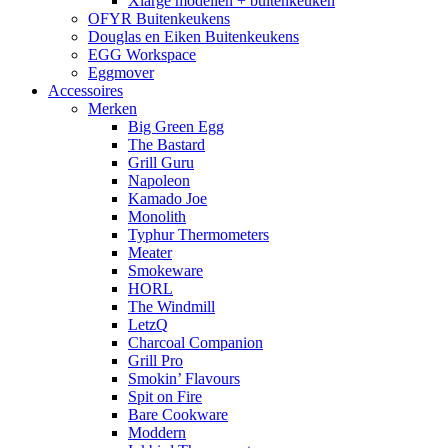
Xlarge modellen + buitenkeuken
OFYR Buitenkeukens
Douglas en Eiken Buitenkeukens
EGG Workspace
Eggmover
Accessoires
Merken
Big Green Egg
The Bastard
Grill Guru
Napoleon
Kamado Joe
Monolith
Typhur Thermometers
Meater
Smokeware
HORL
The Windmill
LetzQ
Charcoal Companion
Grill Pro
Smokin’ Flavours
Spit on Fire
Bare Cookware
Moddern