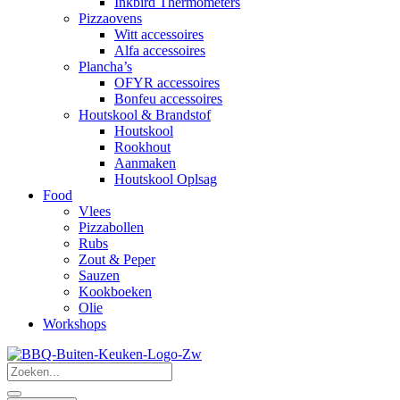
Inkbird Thermometers
Pizzaovens
Witt accessoires
Alfa accessoires
Plancha’s
OFYR accessoires
Bonfeu accessoires
Houtskool & Brandstof
Houtskool
Rookhout
Aanmaken
Houtskool Oplsag
Food
Vlees
Pizzabollen
Rubs
Zout & Peper
Sauzen
Kookboeken
Olie
Workshops
Search
...