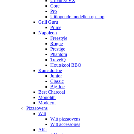
Urban & VX
Core
Pro
Uitlopende modellen op =op
Grill Guru
Prime
Napoleon
Freestyle
Rogue
Prestige
Phantom
TravelQ
Houtskool BBQ
Kamado Joe
Junior
Classic
Big Joe
Best Charcoal
Monolith
Moddern
Pizzaovens
Witt
Witt pizzaovens
Witt accessoires
Alfa