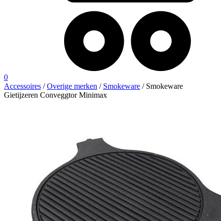
0
Accessoires
/
Overige merken
/
Smokeware
/ Smokeware
Gietijzeren Conveggtor Minimax