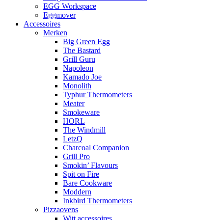
EGG Workspace
Eggmover
Accessoires
Merken
Big Green Egg
The Bastard
Grill Guru
Napoleon
Kamado Joe
Monolith
Typhur Thermometers
Meater
Smokeware
HORL
The Windmill
LetzQ
Charcoal Companion
Grill Pro
Smokin’ Flavours
Spit on Fire
Bare Cookware
Moddern
Inkbird Thermometers
Pizzaovens
Witt accessoires