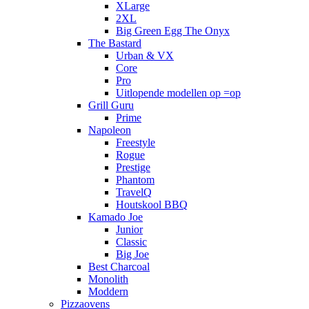
XLarge
2XL
Big Green Egg The Onyx
The Bastard
Urban & VX
Core
Pro
Uitlopende modellen op =op
Grill Guru
Prime
Napoleon
Freestyle
Rogue
Prestige
Phantom
TravelQ
Houtskool BBQ
Kamado Joe
Junior
Classic
Big Joe
Best Charcoal
Monolith
Moddern
Pizzaovens