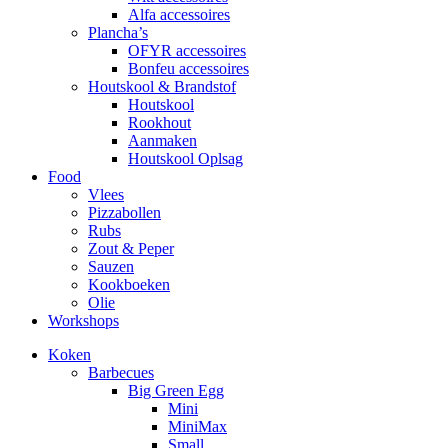
Alfa accessoires
Plancha’s
OFYR accessoires
Bonfeu accessoires
Houtskool & Brandstof
Houtskool
Rookhout
Aanmaken
Houtskool Oplsag
Food
Vlees
Pizzabollen
Rubs
Zout & Peper
Sauzen
Kookboeken
Olie
Workshops
Koken
Barbecues
Big Green Egg
Mini
MiniMax
Small