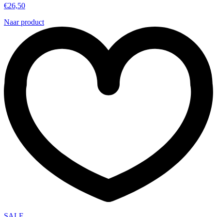
€
26,50
Naar product
SALE