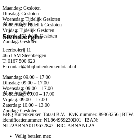
Maandag: Gesloten
Dinsdag: Gesloten
Woensdag: Tijdelijk Gesloten
Openingstijden
Donderdag: Tijdelijk Gesloten
Vrijdag: Tijdelijk Gesloten
Steenbergen
Zaterdag: Tijdelijk Gesloten
Zondag: Gesloten
Leerlooierij 11
4651 SM Steenbergen
T: 0167 500 623
E: contact@bbqbuitenkeukentotaal.nl
Maandag: 09.00 – 17.00
Dinsdag: 09.00 – 17.00
Woensdag: 09.00 – 17.00
Openingstijden
Donderdag: 09.00 – 17.00
Vrijdag: 09.00 – 17.00
Zaterdag: 10.00 – 13.00
Zondag: Gesloten
BBQ Buitenkeuken Totaal B.V. | KvK-nummer: 89363256 | BTW-
identificatienummer: NL864959230B01 | IBAN:
NL22ABNA0119672847 | BIC: ABNANL2A
Veilig betalen met: