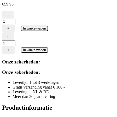
€
59,95
-
Napoleon
Heavy
+
In winkelwagen
Duty
wielen
-
voor
Napoleon
Rogue-
Heavy
1
+
In winkelwagen
Duty
(4
wielen
St)
Onze zekerheden:
voor
aantal
Rogue-
1
Onze zekerheden:
(4
St)
Levertijd: 1 tot 3 werkdagen
aantal
Gratis verzending vanaf € 100,-
Levering in NL & BE
Meer dan 20 jaar ervaring
Productinformatie