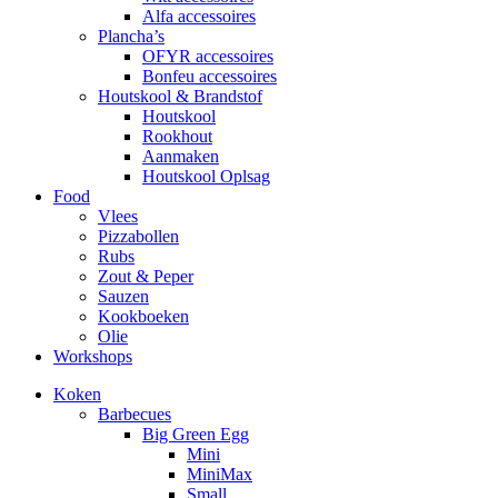
Alfa accessoires
Plancha’s
OFYR accessoires
Bonfeu accessoires
Houtskool & Brandstof
Houtskool
Rookhout
Aanmaken
Houtskool Oplsag
Food
Vlees
Pizzabollen
Rubs
Zout & Peper
Sauzen
Kookboeken
Olie
Workshops
Koken
Barbecues
Big Green Egg
Mini
MiniMax
Small