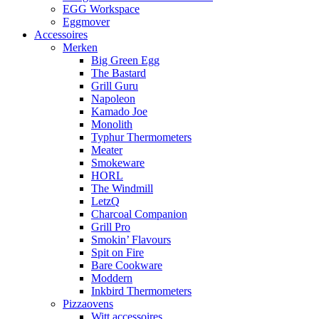
EGG Workspace
Eggmover
Accessoires
Merken
Big Green Egg
The Bastard
Grill Guru
Napoleon
Kamado Joe
Monolith
Typhur Thermometers
Meater
Smokeware
HORL
The Windmill
LetzQ
Charcoal Companion
Grill Pro
Smokin’ Flavours
Spit on Fire
Bare Cookware
Moddern
Inkbird Thermometers
Pizzaovens
Witt accessoires