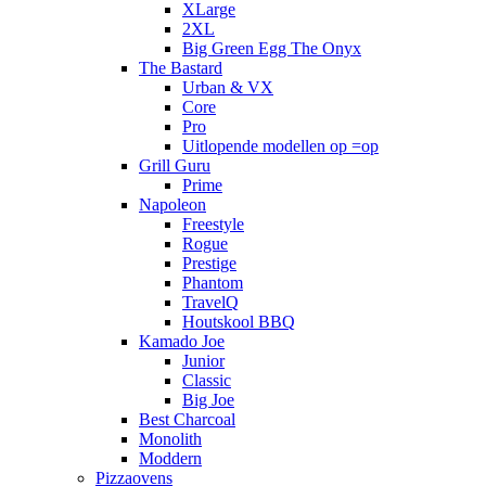
XLarge
2XL
Big Green Egg The Onyx
The Bastard
Urban & VX
Core
Pro
Uitlopende modellen op =op
Grill Guru
Prime
Napoleon
Freestyle
Rogue
Prestige
Phantom
TravelQ
Houtskool BBQ
Kamado Joe
Junior
Classic
Big Joe
Best Charcoal
Monolith
Moddern
Pizzaovens