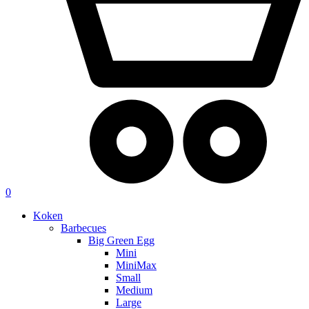
0
Koken
Barbecues
Big Green Egg
Mini
MiniMax
Small
Medium
Large