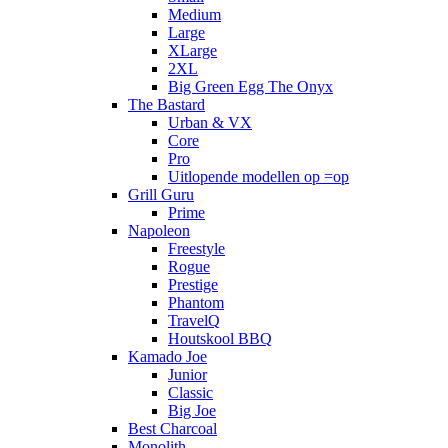
Medium
Large
XLarge
2XL
Big Green Egg The Onyx
The Bastard
Urban & VX
Core
Pro
Uitlopende modellen op =op
Grill Guru
Prime
Napoleon
Freestyle
Rogue
Prestige
Phantom
TravelQ
Houtskool BBQ
Kamado Joe
Junior
Classic
Big Joe
Best Charcoal
Monolith