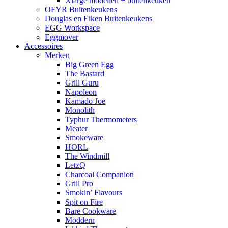
Xlarge modellen + buitenkeuken
OFYR Buitenkeukens
Douglas en Eiken Buitenkeukens
EGG Workspace
Eggmover
Accessoires
Merken
Big Green Egg
The Bastard
Grill Guru
Napoleon
Kamado Joe
Monolith
Typhur Thermometers
Meater
Smokeware
HORL
The Windmill
LetzQ
Charcoal Companion
Grill Pro
Smokin’ Flavours
Spit on Fire
Bare Cookware
Moddern