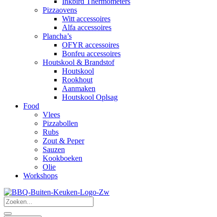
Inkbird Thermometers
Pizzaovens
Witt accessoires
Alfa accessoires
Plancha’s
OFYR accessoires
Bonfeu accessoires
Houtskool & Brandstof
Houtskool
Rookhout
Aanmaken
Houtskool Oplsag
Food
Vlees
Pizzabollen
Rubs
Zout & Peper
Sauzen
Kookboeken
Olie
Workshops
Search
...