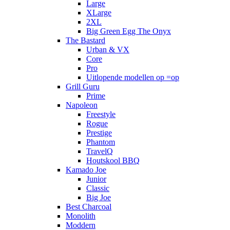
Large
XLarge
2XL
Big Green Egg The Onyx
The Bastard
Urban & VX
Core
Pro
Uitlopende modellen op =op
Grill Guru
Prime
Napoleon
Freestyle
Rogue
Prestige
Phantom
TravelQ
Houtskool BBQ
Kamado Joe
Junior
Classic
Big Joe
Best Charcoal
Monolith
Moddern