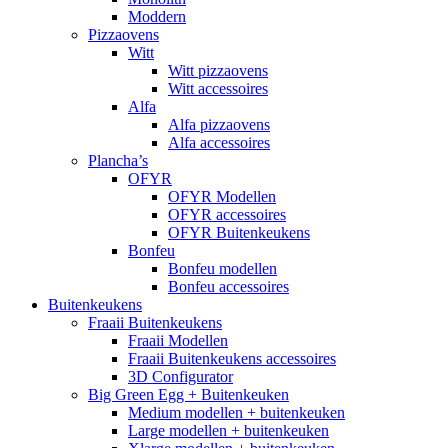
Moddern
Pizzaovens
Witt
Witt pizzaovens
Witt accessoires
Alfa
Alfa pizzaovens
Alfa accessoires
Plancha’s
OFYR
OFYR Modellen
OFYR accessoires
OFYR Buitenkeukens
Bonfeu
Bonfeu modellen
Bonfeu accessoires
Buitenkeukens
Fraaii Buitenkeukens
Fraaii Modellen
Fraaii Buitenkeukens accessoires
3D Configurator
Big Green Egg + Buitenkeuken
Medium modellen + buitenkeuken
Large modellen + buitenkeuken