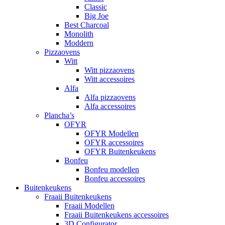
Classic
Big Joe
Best Charcoal
Monolith
Moddern
Pizzaovens
Witt
Witt pizzaovens
Witt accessoires
Alfa
Alfa pizzaovens
Alfa accessoires
Plancha’s
OFYR
OFYR Modellen
OFYR accessoires
OFYR Buitenkeukens
Bonfeu
Bonfeu modellen
Bonfeu accessoires
Buitenkeukens
Fraaii Buitenkeukens
Fraaii Modellen
Fraaii Buitenkeukens accessoires
3D Configurator