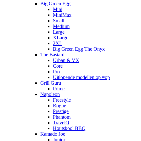
Big Green Egg
Mini
MiniMax
Small
Medium
Large
XLarge
2XL
Big Green Egg The Onyx
The Bastard
Urban & VX
Core
Pro
Uitlopende modellen op =op
Grill Guru
Prime
Napoleon
Freestyle
Rogue
Prestige
Phantom
TravelQ
Houtskool BBQ
Kamado Joe
Junior