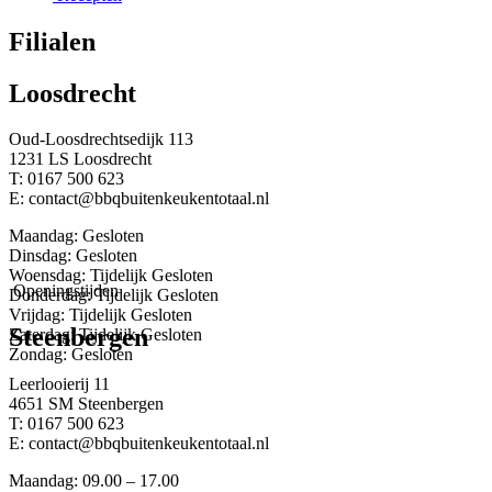
Filialen
Loosdrecht
Oud-Loosdrechtsedijk 113
1231 LS Loosdrecht
T: 0167 500 623
E: contact@bbqbuitenkeukentotaal.nl
Maandag: Gesloten
Dinsdag: Gesloten
Woensdag: Tijdelijk Gesloten
Openingstijden
Donderdag: Tijdelijk Gesloten
Vrijdag: Tijdelijk Gesloten
Steenbergen
Zaterdag: Tijdelijk Gesloten
Zondag: Gesloten
Leerlooierij 11
4651 SM Steenbergen
T: 0167 500 623
E: contact@bbqbuitenkeukentotaal.nl
Maandag: 09.00 – 17.00