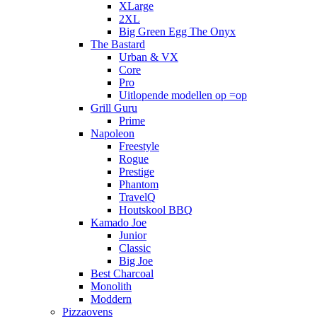
XLarge
2XL
Big Green Egg The Onyx
The Bastard
Urban & VX
Core
Pro
Uitlopende modellen op =op
Grill Guru
Prime
Napoleon
Freestyle
Rogue
Prestige
Phantom
TravelQ
Houtskool BBQ
Kamado Joe
Junior
Classic
Big Joe
Best Charcoal
Monolith
Moddern
Pizzaovens