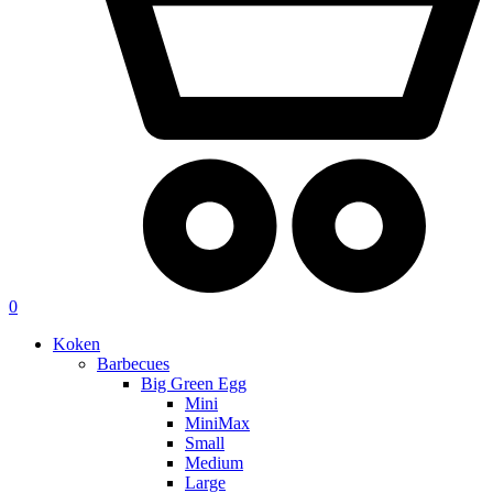
0
Koken
Barbecues
Big Green Egg
Mini
MiniMax
Small
Medium
Large