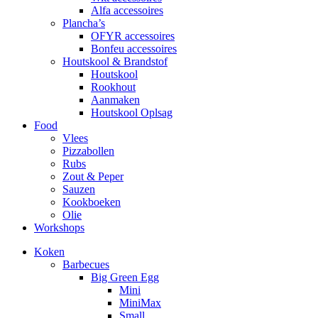
Alfa accessoires
Plancha’s
OFYR accessoires
Bonfeu accessoires
Houtskool & Brandstof
Houtskool
Rookhout
Aanmaken
Houtskool Oplsag
Food
Vlees
Pizzabollen
Rubs
Zout & Peper
Sauzen
Kookboeken
Olie
Workshops
Koken
Barbecues
Big Green Egg
Mini
MiniMax
Small