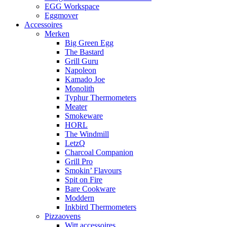
EGG Workspace
Eggmover
Accessoires
Merken
Big Green Egg
The Bastard
Grill Guru
Napoleon
Kamado Joe
Monolith
Typhur Thermometers
Meater
Smokeware
HORL
The Windmill
LetzQ
Charcoal Companion
Grill Pro
Smokin’ Flavours
Spit on Fire
Bare Cookware
Moddern
Inkbird Thermometers
Pizzaovens
Witt accessoires