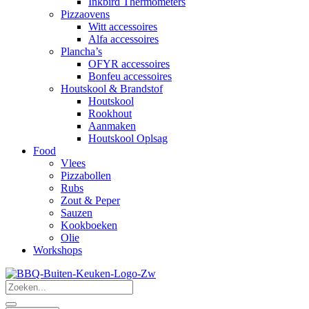
Inkbird Thermometers
Pizzaovens
Witt accessoires
Alfa accessoires
Plancha’s
OFYR accessoires
Bonfeu accessoires
Houtskool & Brandstof
Houtskool
Rookhout
Aanmaken
Houtskool Oplsag
Food
Vlees
Pizzabollen
Rubs
Zout & Peper
Sauzen
Kookboeken
Olie
Workshops
Search
...