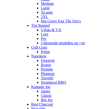
Medium
Large
XLarge
2XL
Big Green Egg The Onyx
The Bastard
Urban & VX
Core
Pro
Uitlopende modellen op =op
Grill Guru
Prime
Napoleon
Freestyle
Rogue
Prestige
Phantom
TravelQ
Houtskool BBQ
Kamado Joe
Junior
Classic
Big Joe
Best Charcoal
Monolith