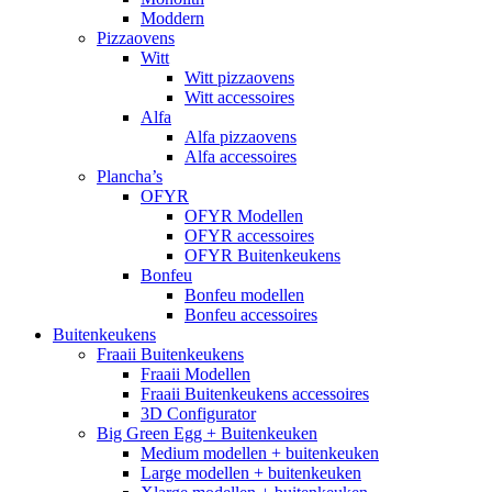
Moddern
Pizzaovens
Witt
Witt pizzaovens
Witt accessoires
Alfa
Alfa pizzaovens
Alfa accessoires
Plancha’s
OFYR
OFYR Modellen
OFYR accessoires
OFYR Buitenkeukens
Bonfeu
Bonfeu modellen
Bonfeu accessoires
Buitenkeukens
Fraaii Buitenkeukens
Fraaii Modellen
Fraaii Buitenkeukens accessoires
3D Configurator
Big Green Egg + Buitenkeuken
Medium modellen + buitenkeuken
Large modellen + buitenkeuken