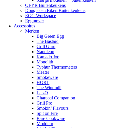
Xlarge modellen + buitenkeuken
OFYR Buitenkeukens
Douglas en Eiken Buitenkeukens
EGG Workspace
Eggmover
Accessoires
Merken
Big Green Egg
The Bastard
Grill Guru
Napoleon
Kamado Joe
Monolith
Typhur Thermometers
Meater
Smokeware
HORL
The Windmill
LetzQ
Charcoal Companion
Grill Pro
Smokin’ Flavours
Spit on Fire
Bare Cookware
Moddern